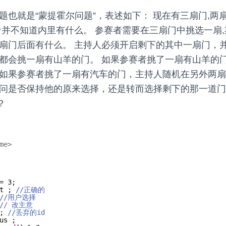
题也就是“蒙提霍尔问题”，表述如下： 现在有三扇门,两
赛者并不知道内里有什么。 参赛者需要在三扇门中挑选一扇
每扇门后面有什么。 主持人必须开启剩下的其中一扇门，
远都会挑一扇有山羊的门。 如果参赛者挑了一扇有山羊的
 如果参赛者挑了一扇有汽车的门，主持人随机在另外两
被问是否保持他的原来选择，还是转而选择剩下的那一道门
？
me>
= 3;
t ; 
//正确的
//用户选择
// 改主意
; 
//丢弃的id
us ;