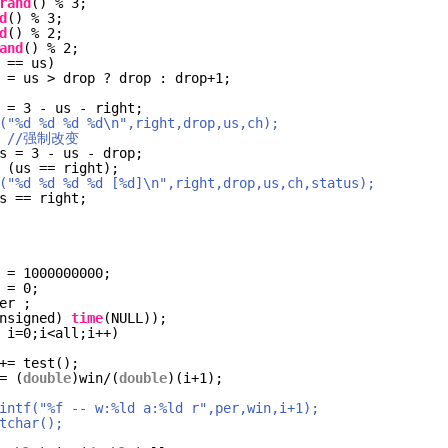
rand
() % 3;
d
() % 3;
d
() % 2;
and
() % 2;
 == us)
 = us > drop ? drop : drop+1;
 = 3 - us - right;
("%d %d %d %d\n",right,drop,us,ch);
 
//强制改变
s = 3 - us - drop;
 (us == right);
("%d %d %d %d [%d]\n",right,drop,us,ch,status);
s == right;
 = 1000000000;
 = 0;
er ;
nsigned) 
time
(NULL));
i=0;i<all;i++)
+= test();
= (
double
)win/(
double
)(i+1);
intf("%f -- w:%ld a:%ld r",per,win,i+1);
tchar();