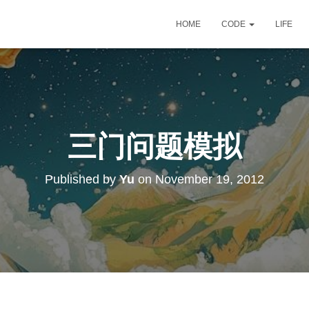
HOME
CODE
LIFE
三门问题模拟
Published by
Yu
on
November 19, 2012