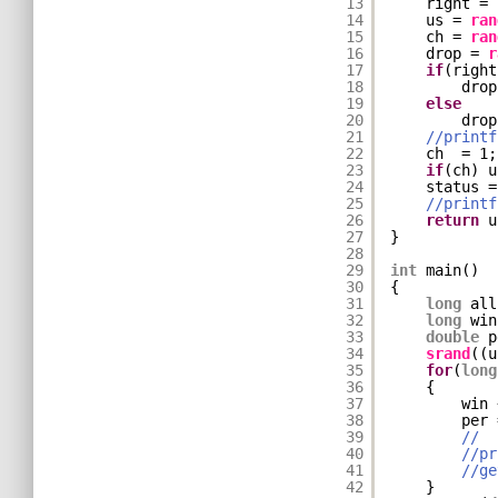
13
right = 
14
us = 
ran
15
ch = 
ran
16
drop = 
r
17
if
(right
18
drop
19
else
20
drop
21
//printf
22
ch  = 1;
23
if
(ch) u
24
status =
25
//printf
26
return
u
27
}
28
29
int
main()
30
{
31
long
all
32
long
win
33
double
p
34
srand
((u
35
for
(
long
36
{
37
win 
38
per 
39
//
40
//pr
41
//ge
42
}