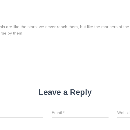
u
als are like the stars: we never reach them, but like the mariners of the
rse by them.
Leave a Reply
Email
*
Websit