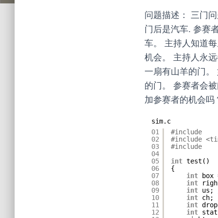
问题描述： 三门问
门后是汽车. 参
车。 主持人知道
机会。 主持人永
一扇有山羊的门。
的门。 参赛者会
加参赛者的机会吗
sim.c
01
#include 
02
#include <ti
03
#include 
04
05
int
test()
06
{
07
int
box 
08
int
righ
09
int
us; 
10
int
ch; 
11
int
drop
12
int
stat