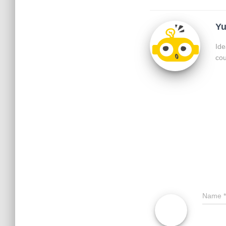
Y
Ide
cou
Name
*