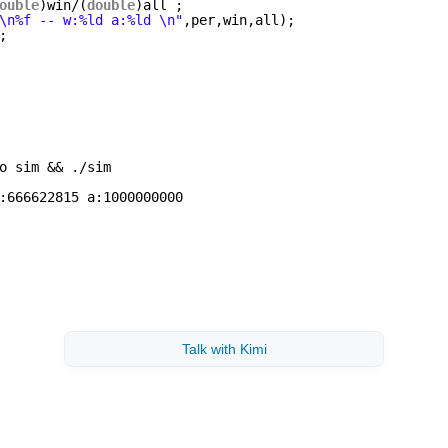
ouble
)win/(
double
)all ;
\n%f -- w:%ld a:%ld \n"
,per,win,all);
;
o sim && .
/sim
:666622815 a:1000000000
Talk with Kimi