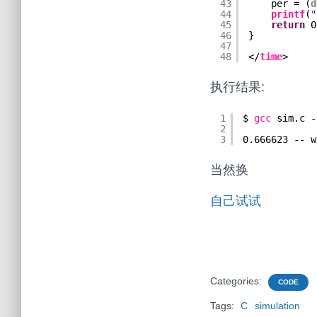
43
per = (
d
44
printf
(
"
45
return
0
46
}
47
48
</
time
>
执行结果:
1
$ 
gcc
sim.c -
2
3
0.666623 -- w
当然换
自己试试
Categories:
CODE
Tags:
C
simulation