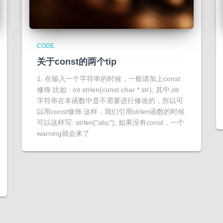
CODE
关于const的两个tip
1. 在输入一个字符串的时候，一般请加上const
修饰 比如 : int strlen(const char * str); 其中,str
字符串在本函数中是不需要进行修改的，所以可
以用const修饰 这样，我们引用strlen函数的时候
可以这样写: strlen("abc"); 如果没有const，一个
warning就会来了