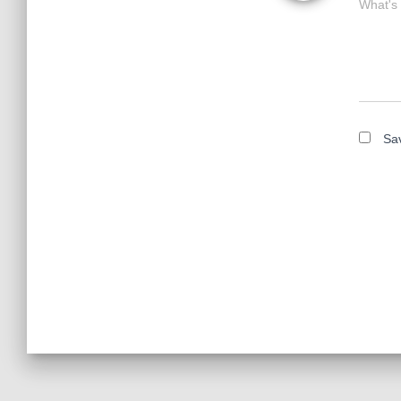
What's
Sav