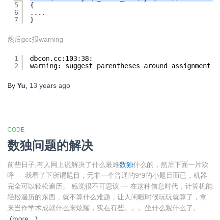
5
{
6
....
7
}
然后gcc报warning
1
dbcon.cc:103:38: 
2
warning: suggest parentheses around assignment u
By
Yu
,
13 years
ago
CODE
数独问题的解决
前些日子,有人网上说解决了什么最难
数独
什么的，然后下面一片欢
呼 — 我看了下所谓题目，无非一个普通的9*9的小题目而已，机器
完全可以轻松遍历。 感觉很不可思议 — 在这种信息时代，计算机能
轻松遍历的东西，就不算什么难题，让人闲暇时候玩玩就算了，拿
来当作学术成就什么来炫耀，实在有些。。。坐什么观什么了。
(more…)