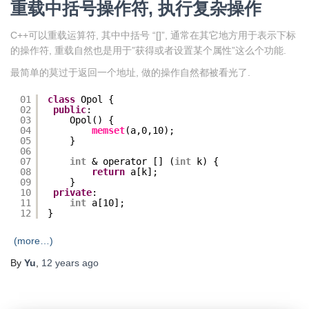
重载中括号操作符, 执行复杂操作
C++可以重载运算符, 其中中括号 “[]”, 通常在其它地方用于表示下标
的操作符, 重载自然也是用于”获得或者设置某个属性”这么个功能.
最简单的莫过于返回一个地址, 做的操作自然都被看光了.
01
class
Opol {
02
public
:
03
Opol() {
04
memset
(a,0,10);
05
}
06
07
int
& operator [] (
int
k) {
08
return
a[k];
09
}
10
private
:
11
int
a[10];
12
}
(more…)
By
Yu
,
12 years
ago