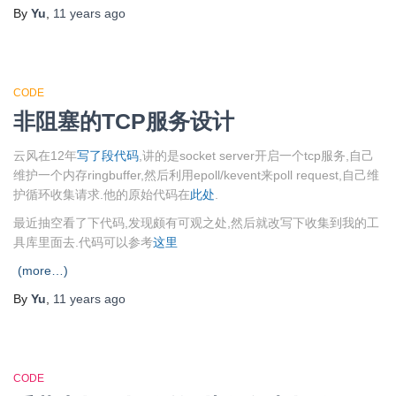
By
Yu
,
11 years
ago
CODE
非阻塞的TCP服务设计
云风在12年
写了段代码
,讲的是socket server开启一个tcp服务,自己
维护一个内存ringbuffer,然后利用epoll/kevent来poll request,自己维
护循环收集请求.他的原始代码在
此处
.
最近抽空看了下代码,发现颇有可观之处,然后就改写下收集到我的工
具库里面去.代码可以参考
这里
(more…)
By
Yu
,
11 years
ago
CODE