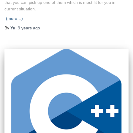
that you can pick up one of them which is most fit for you in
current situation.
(more…)
By
Yu
,
9 years
ago