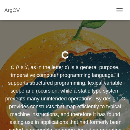
ArgCV
TOGG
NAVIG
C
C (/ˈsiː/, as in the letter c) is a general-purpose,
imperative computer programming language. It
supports structured programming, lexical variable
scope and recursion, while a static type system
prevents many unintended operations. By design, C
provides constructs that map efficiently to typical
machine instructions, and therefore it has found
lasting use in applications that had formerly been