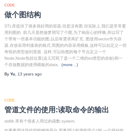
CODE
做个图结构
STL库提供了很多很好用的容器,但是没有图.但实际上,我们是常常要
用到图的. 前几天居然做梦用写了个图,为了响应心的呼唤,所以写了
个带有一些基本功能的图,以后有需求再扩充. 图使用vector作为容
器,存放采用邻接表的格式.而图的内容采用模板,这样可以自定义一些
奇怪的类型放到里面. 这样,可以给图的每个节点定义一个
Node,Node包括位置(这儿写死了是一个二维的int类型的坐标)和一
个存放数据的使用模板的data.
(more…)
By
Yu
,
13 years
ago
CODE
管道文件的使用:读取命令的输出
stdlib 库有个很多人用过的函数:system.
如果希望这段代码能够跨平台,而希望让程序能等个1秒,一个很好的