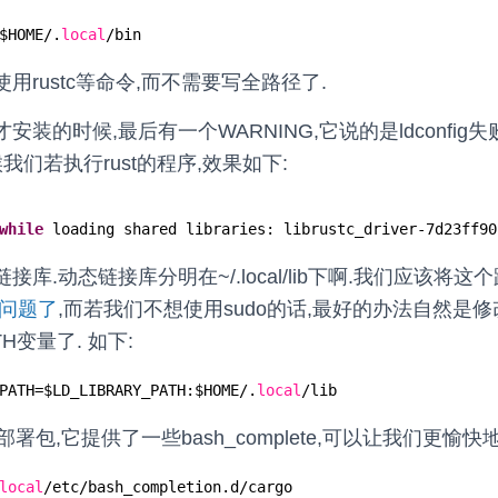
$HOME/.
local
/bin
用rustc等命令,而不需要写全路径了.
装的时候,最后有一个WARNING,它说的是ldconfig
我们若执行rust的程序,效果如下:
while
loading shared libraries: librustc_driver-7d23ff90
库.动态链接库分明在~/.local/lib下啊.我们应该将这
问题了
,而若我们不想使用sudo的话,最好的办法自然是修
ATH变量了. 如下:
PATH=$LD_LIBRARY_PATH:$HOME/.
local
/lib
官方部署包,它提供了一些bash_complete,可以让我们更愉快地
local
/etc/bash_completion
.d
/cargo