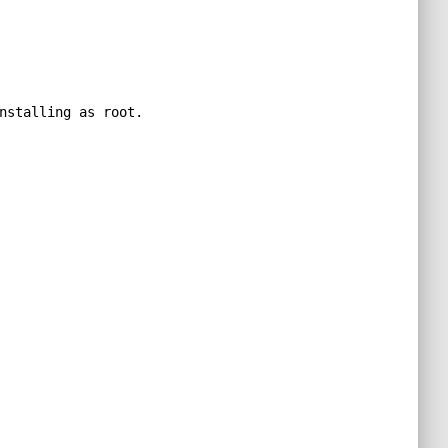
nstalling as root. run with --verbose to see the error