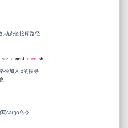
失败,动态链接库路径
.so: cannot 
open
shared object 
file
: No such 
file
or dir
个路径加入ld的搜寻
改
写cargo命令.