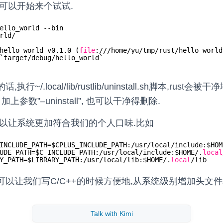
可以开始来个试试.
ello_world --bin
rld/
hello_world v0.1.0 (
file
:
///home/yu/tmp/rust/hello_world
`target
/debug/hello_world
`
~/.local/lib/rustlib/uninstall.sh脚本,rust
上参数”–uninstall”, 也可以干净得删除.
可以让系统更加符合我们的个人口味.比如
INCLUDE_PATH=$CPLUS_INCLUDE_PATH:
/usr/local/include
:$HOM
UDE_PATH=$C_INCLUDE_PATH:
/usr/local/include
:$HOME/.
local
Y_PATH=$LIBRARY_PATH:
/usr/local/lib
:$HOME/.
local
/lib
以让我们写C/C++的时候方便地,从系统级别增加头文件和
Talk with Kimi