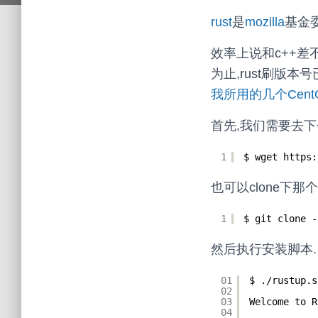
rust
是
mozilla
基金
效率上说和c++差
为止,rust刷版本
我所用的几个CentOS
首先,我们需要去下个
1
$ wget https:
也可以clone下那个r
1
$ git clone -
然后执行安装脚本. 假
01
$ .
/rustup
.s
02
03
Welcome to R
04