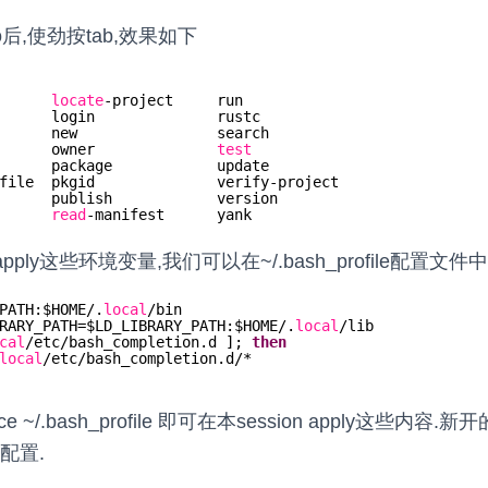
o后,使劲按tab,效果如下
      
locate
-project     run
      login              rustc
      new                search
      owner              
test
      package            update
file  pkgid              verify-project
      publish            version
      
read
-manifest      yank
ly这些环境变量,我们可以在~/.bash_profile配置文
PATH:$HOME/.
local
/bin
RARY_PATH=$LD_LIBRARY_PATH:$HOME/.
local
/lib
cal
/etc/bash_completion
.d ]; 
then
local
/etc/bash_completion
.d/*
~/.bash_profile 即可在本session apply这些内容.新开的te
配置.