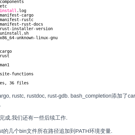
components
etc
install
.log
manifest-cargo
manifest-rustc
manifest-rust-docs
rust-installer-version
uninstall.sh
x86_64-unknown-linux-gnu
cargo
rust
man1
site-functions
es, 36 files
, rustc, rustdoc, rust-gdb. bash_completion添
.
完成,我们还有一些后续工作.
st的几个bin文件所在路径追加到PATH环境变量.