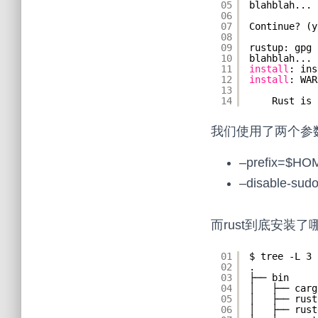
05
blahblah...
06
07
Continue? (y
08
09
rustup: gpg 
10
blahblah...
11
install
: ins
12
install
: WAR
13
14
Rust is 
我们使用了两个参数
–prefix=$H
–disable-
而rust到底安装了
01
$ tree -L 3
02
.
03
├── bin
04
│   ├── carg
05
│   ├── rust
06
│   ├── rust