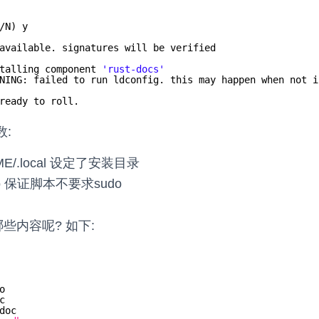
/N
) y
available. signatures will be verified
talling component 
'rust-docs'
NING: failed to run ldconfig. this may happen when not i
ready to roll.
:
OME/.local 设定了安装目录
sudo 保证脚本不要求sudo
哪些内容呢? 如下:
o
c
doc