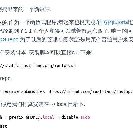
委搞出来的一个新语言.
不多,作为一个函数式程序,看起来也挺美观.
官方的tutorial
号已经刷到了1.1了,个人觉得可以试着做点东西了.
唯一的问
 repo
.为了以后的管理方便,我还是用某个普通用户来安
安装脚本. 安装脚本可以直接curl下来:
//static
.rust-lang.org
/rustup
.sh
epo
-recurse-submodules https:
//github
.com
/rust-lang/rustup
.
定我们打算安装在 ~/.local目录下.
h --prefix=$HOME/.
local
--disable-
sudo
ust.