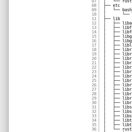
07
│   └── rust
08
├── etc
09
│   └── bash
10
│       └── 
11
├── lib
12
│   ├── liba
13
│   ├── libf
14
│   ├── libf
15
│   ├── libg
16
│   ├── libg
17
│   ├── libl
18
│   ├── libr
19
│   ├── libr
20
│   ├── libr
21
│   ├── libr
22
│   ├── libr
23
│   ├── libr
24
│   ├── libr
25
│   ├── libr
26
│   ├── libr
27
│   ├── libr
28
│   ├── libr
29
│   ├── libr
30
│   ├── libr
31
│   ├── libs
32
│   ├── libs
33
│   ├── libs
34
│   ├── libt
35
│   ├── libt
36
│   └── rust