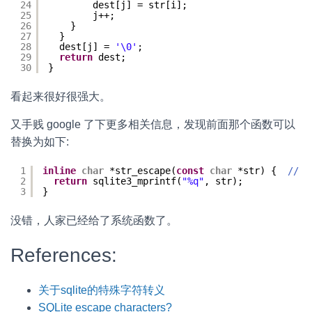
24
dest[j] = str[i];
25
j++;
26
}
27
}
28
dest[j] = 
'\0'
;
29
return
dest;
30
}
看起来很好很强大。
又手贱 google 了下更多相关信息，发现前面那个函数可以
替换为如下:
1
inline
char
*str_escape(
const
char
*str) {  
//
2
return
sqlite3_mprintf(
"%q"
, str);
3
}
没错，人家已经给了系统函数了。
References:
关于sqlite的特殊字符转义
SQLite escape characters?