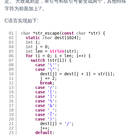
定。 大致规则是，单引号和双引号要变成两个，其他特殊
字符为前面加上’/’。
C语言实现如下:
01
char
*str_escape(
const
char
*str) {
02
static
char
dest[1024];
03
int
i;
04
int
j = 0;
05
int
len = 
strlen
(str);
06
for
(i = 0; i < len; i++) {
07
switch
(str[i]) {
08
case
'\''
:
09
case
'\"'
:
10
dest[j] = dest[j + 1] = str[i];
11
j += 2;
12
break
;
13
case
'/'
:
14
case
'['
:
15
case
']'
:
16
case
'%'
:
17
case
'&'
:
18
case
'_'
:
19
case
'('
:
20
case
')'
:
21
dest[j] = 
'/'
;
22
j++;
23
default
: