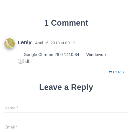
1 Comment
Leniy
· April 16, 2013 at 09:12
Google Chrome 26.0.1410.64
Windows 7
哇咔咔
REPLY
Leave a Reply
Name
*
Email
*