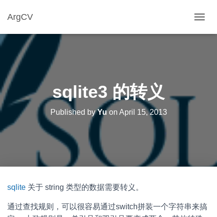
ArgCV
T
O
G
G
L
E
N
sqlite3 的转义
A
V
I
Published by
Yu
on
April 15, 2013
G
A
T
I
O
N
sqlite
关于 string 类型的数据需要转义。
通过查找规则，可以很容易通过switch拼装一个字符串来搞