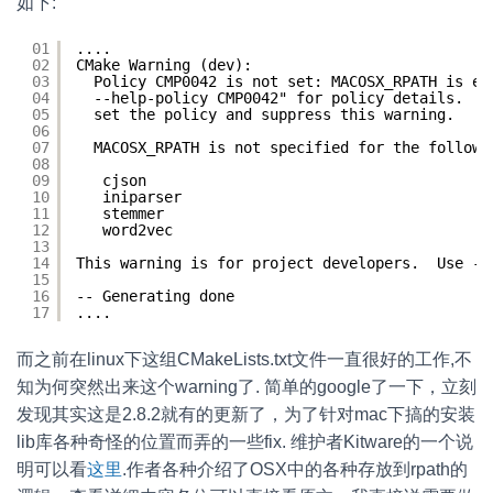
如下:
01
....
02
CMake Warning (dev):
03
Policy CMP0042 is not set: MACOSX_RPATH is en
04
--help-policy CMP0042" for policy details.  U
05
set the policy and suppress this warning.
06
07
MACOSX_RPATH is not specified for the followi
08
09
cjson
10
iniparser
11
stemmer
12
word2vec
13
14
This warning is for project developers.  Use -W
15
16
-- Generating done
17
....
而之前在linux下这组CMakeLists.txt文件一直很好的工作,不
知为何突然出来这个warning了. 简单的google了一下，立刻
发现其实这是2.8.2就有的更新了，为了针对mac下搞的安装
lib库各种奇怪的位置而弄的一些fix. 维护者Kitware的一个说
明可以看
这里
.作者各种介绍了OSX中的各种存放到rpath的