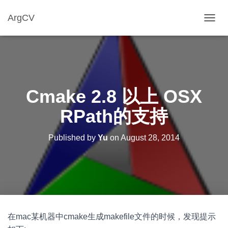
ArgCV
T
O
G
G
L
E
N
Cmake 2.8 以上 OSX
A
V
RPath的支持
I
G
A
Published by
Yu
on
August 28, 2014
T
I
O
N
在mac某机器中cmake生成makefile文件的时候，发现提示