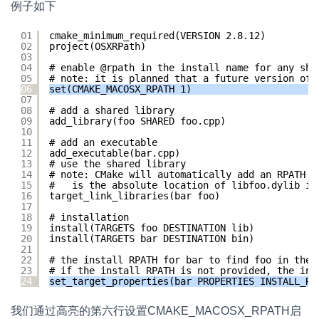
例子如下
01
cmake_minimum_required(VERSION 2.8.12)
02
project(OSXRPath) 
03
04
# enable @rpath in the install name for any sha
05
# note: it is planned that a future version of 
06
set(CMAKE_MACOSX_RPATH 1)
07
08
# add a shared library
09
add_library(foo SHARED foo.cpp)
10
11
# add an executable
12
add_executable(bar.cpp)
13
# use the shared library
14
# note: CMake will automatically add an RPATH t
15
#   is the absolute location of libfoo.dylib in
16
target_link_libraries(bar foo)
17
18
# installation
19
install(TARGETS foo DESTINATION lib)
20
install(TARGETS bar DESTINATION bin)
21
22
# the install RPATH for bar to find foo in the 
23
# if the install RPATH is not provided, the ins
24
set_target_properties(bar PROPERTIES INSTALL_RP
我们通过高亮的第六行设置CMAKE_MACOSX_RPATH启