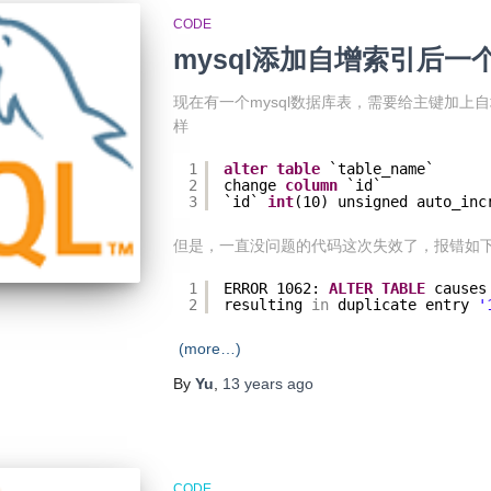
CODE
mysql添加自增索引后一
现在有一个mysql数据库表，需要给主键加上
样
1
alter
table
`table_name` 
2
change 
column
`id` 
3
`id` 
int
(10) unsigned auto_inc
但是，一直没问题的代码这次失效了，报错如
1
ERROR 1062: 
ALTER
TABLE
causes
2
resulting 
in
duplicate entry 
'
(more…)
By
Yu
,
13 years
ago
CODE