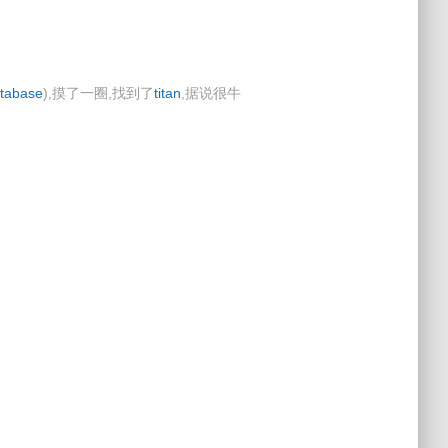
tabase
),摸了一圈,找到了
titan
,据说很牛