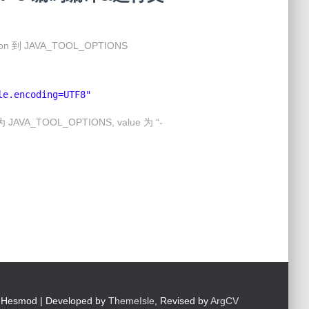
到 JAVA_TOOL_OPTIONS
le.encoding=UTF8"
A_TOOL_OPTIONS, value 为 “-
Hesmod | Developed by
ThemeIsle
, Revised by
ArgCV