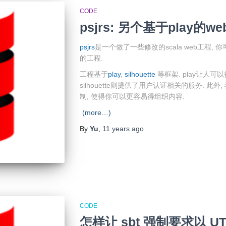
CODE
psjrs: 另个基于play的
psjrs
是一个做了一些修改的scala web工程
的工程.
工程基于
play
,
silhouette
等框架. play让人可以很
silhouette则提供了用户认证相关的服务. 
制, 使得你可以更容易得组织内容.
(more…)
By
Yu
,
11 years
ago
CODE
怎样让 sbt 强制要求以 U