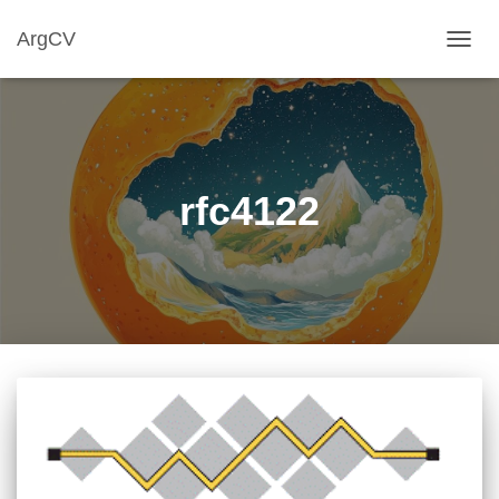
ArgCV
TOGG
NAVIG
rfc4122