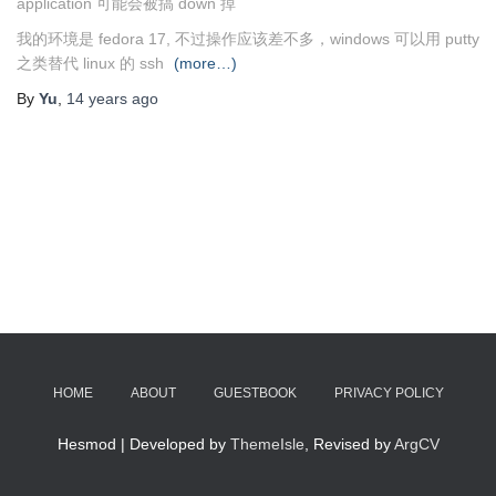
application 可能会被搞 down 掉
我的环境是 fedora 17, 不过操作应该差不多，windows 可以用 putty
之类替代 linux 的 ssh
(more…)
By
Yu
,
14 years
ago
HOME
ABOUT
GUESTBOOK
PRIVACY POLICY
Hesmod | Developed by
ThemeIsle
, Revised by
ArgCV