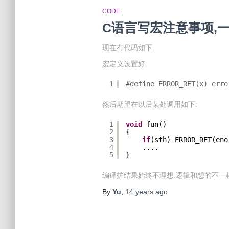
CODE
C语言写宏注意事项,一
现在有代码如下.
宏定义设置好:
1
#define ERROR_RET(x) erro
然后期望在以后某处调用如下:
1
void
fun()
2
{
3
if
(sth) ERROR_RET(eno
4
....
5
}
编译护结果始终不理想.逻辑和想的不一
By
Yu
,
14 years
ago