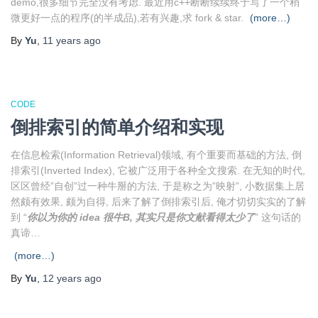
demo,很多细节完全没有考虑. 最近用c++断断续续终于写了一个稍
微更好一点的程序(的半成品),若有兴趣,求 fork & star.
(more…)
By
Yu
,
11 years
ago
CODE
倒排索引的简单介绍和实现
在信息检索(Information Retrieval)领域, 有个重要而基础的方法, 倒
排索引(Inverted Index), 它被广泛用于各种全文搜索. 在无知的时代,
区区曾经”自创”过一种牛掰的方法, 于是称之为”映射”, 小数据集上居
然颇有效果, 颇为自得, 后来了解了倒排索引后, 俺才切切实实的了解
到 “
你以为你的 idea 很牛B, 其实只是你文献看得太少了
” 这句话的
真谛…
(more…)
By
Yu
,
12 years
ago